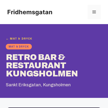
Hoppa
till
Fridhemsgatan
Meny
innehåll
← MAT & DRYCK
MAT & DRYCK
RETRO BAR &
RESTAURANT
KUNGSHOLMEN
Sankt Eriksgatan, Kungsholmen