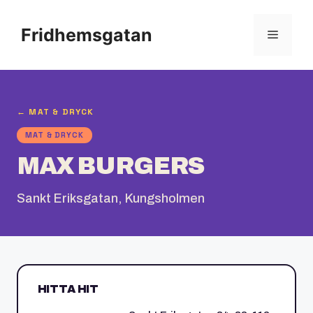
Hoppa
till
Fridhemsgatan
Meny
innehåll
← MAT & DRYCK
MAT & DRYCK
MAX BURGERS
Sankt Eriksgatan, Kungsholmen
HITTA HIT