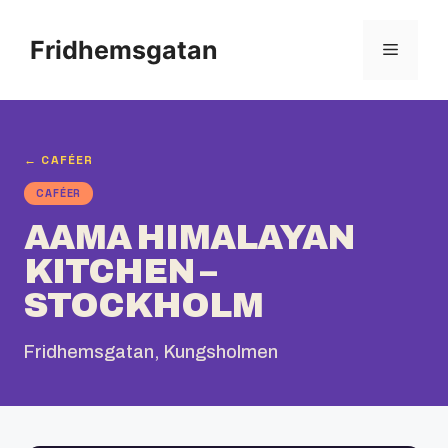
Hoppa
till
Fridhemsgatan
Meny
innehåll
← CAFÉER
CAFÉER
AAMA HIMALAYAN
KITCHEN –
STOCKHOLM
Fridhemsgatan, Kungsholmen